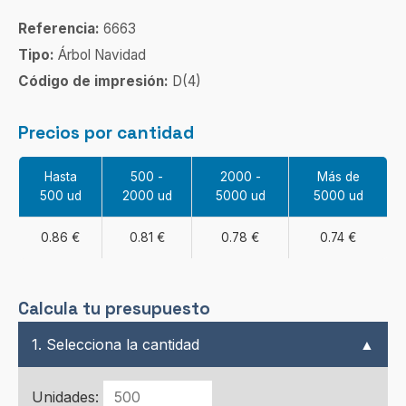
Referencia:
6663
Tipo:
Árbol Navidad
Código de impresión:
D(4)
Precios por cantidad
Hasta
500 -
2000 -
Más de
500 ud
2000 ud
5000 ud
5000 ud
0.86 €
0.81 €
0.78 €
0.74 €
Calcula tu presupuesto
1. Selecciona la cantidad
▲
Unidades: