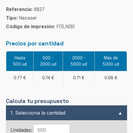
Referencia:
6827
Tipo:
Neceser
Código de impresión:
F(1),N(8)
Precios por cantidad
Hasta
500 -
2000 -
Más de
500 ud
2000 ud
5000 ud
5000 ud
0.77 €
0.74 €
0.71 €
0.68 €
Calcula tu presupuesto
1. Selecciona la cantidad
▲
Unidades: