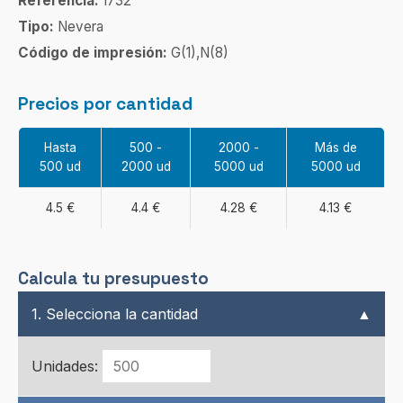
Referencia:
1732
Tipo:
Nevera
Código de impresión:
G(1),N(8)
Precios por cantidad
Hasta
500 -
2000 -
Más de
500 ud
2000 ud
5000 ud
5000 ud
4.5 €
4.4 €
4.28 €
4.13 €
Calcula tu presupuesto
1. Selecciona la cantidad
▲
Unidades: