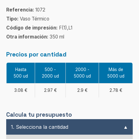
Referencia:
1072
Tipo:
Vaso Térmico
Código de impresión:
F(1),L1
Otra información:
350 ml
Precios por cantidad
Hasta
500 -
2000 -
Más de
500 ud
2000 ud
5000 ud
5000 ud
3.08 €
2.97 €
2.9 €
2.78 €
Calcula tu presupuesto
1. Selecciona la cantidad
▲