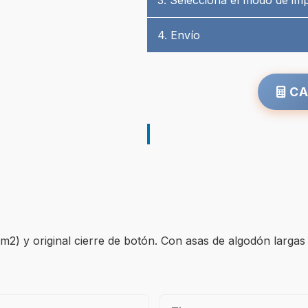
3. Selecciona el modo de im
4. Envío
CA
/m2) y original cierre de botón. Con asas de algodón larg