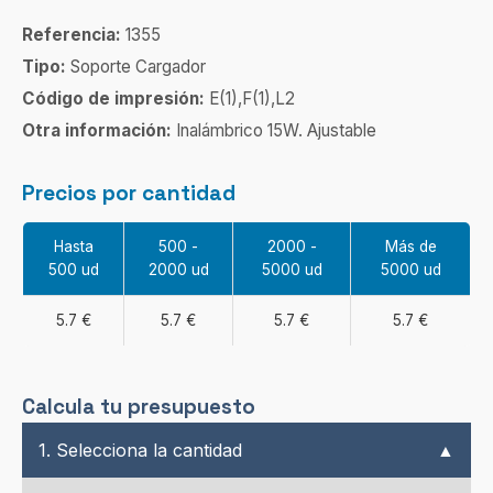
Referencia:
1355
Tipo:
Soporte Cargador
Código de impresión:
E(1),F(1),L2
Otra información:
Inalámbrico 15W. Ajustable
Precios por cantidad
Hasta
500 -
2000 -
Más de
500 ud
2000 ud
5000 ud
5000 ud
5.7 €
5.7 €
5.7 €
5.7 €
Calcula tu presupuesto
1. Selecciona la cantidad
▲