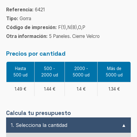
Referencia:
6421
Tipo:
Gorra
Código de impresión:
F(1),N(8),O,P
Otra información:
5 Paneles. Cierre Velcro
Precios por cantidad
Hasta
500 -
2000 -
Más de
500 ud
2000 ud
5000 ud
5000 ud
1.49 €
1.44 €
1.4 €
1.34 €
Calcula tu presupuesto
1. Selecciona la cantidad
▲