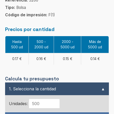
Referencia:
3200
Tipo:
Bolsa
Código de impresión:
F(1)
Precios por cantidad
Hasta
500 -
2000 -
Más de
500 ud
2000 ud
5000 ud
5000 ud
0.17 €
0.16 €
0.15 €
0.14 €
Calcula tu presupuesto
1. Selecciona la cantidad
▲
Unidades: