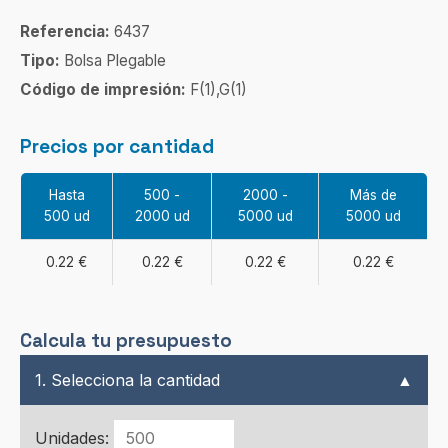
Referencia:
6437
Tipo:
Bolsa Plegable
Código de impresión:
F(1),G(1)
Precios por cantidad
Hasta
500 -
2000 -
Más de
500 ud
2000 ud
5000 ud
5000 ud
0.22 €
0.22 €
0.22 €
0.22 €
Calcula tu presupuesto
1. Selecciona la cantidad
▲
Unidades: