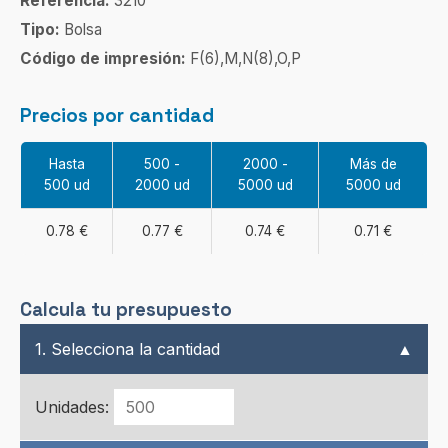
Referencia:
3210
Tipo:
Bolsa
Código de impresión:
F(6),M,N(8),O,P
Precios por cantidad
Hasta
500 -
2000 -
Más de
500 ud
2000 ud
5000 ud
5000 ud
0.78 €
0.77 €
0.74 €
0.71 €
Calcula tu presupuesto
1. Selecciona la cantidad
▲
Unidades: