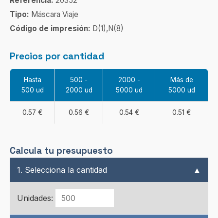
Referencia:
20352
Tipo:
Máscara Viaje
Código de impresión:
D(1),N(8)
Precios por cantidad
Hasta
500 -
2000 -
Más de
500 ud
2000 ud
5000 ud
5000 ud
0.57 €
0.56 €
0.54 €
0.51 €
Calcula tu presupuesto
1. Selecciona la cantidad
▲
Unidades: