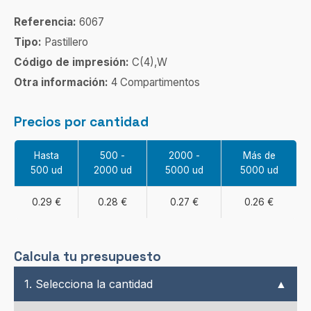
Referencia:
6067
Tipo:
Pastillero
Código de impresión:
C(4),W
Otra información:
4 Compartimentos
Precios por cantidad
Hasta
500 -
2000 -
Más de
500 ud
2000 ud
5000 ud
5000 ud
0.29 €
0.28 €
0.27 €
0.26 €
Calcula tu presupuesto
1. Selecciona la cantidad
▲