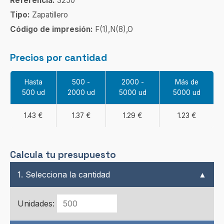
Referencia:
3250
Tipo:
Zapatillero
Código de impresión:
F(1),N(8),O
Precios por cantidad
Hasta
500 -
2000 -
Más de
500 ud
2000 ud
5000 ud
5000 ud
1.43 €
1.37 €
1.29 €
1.23 €
Calcula tu presupuesto
1. Selecciona la cantidad
▲
Unidades: