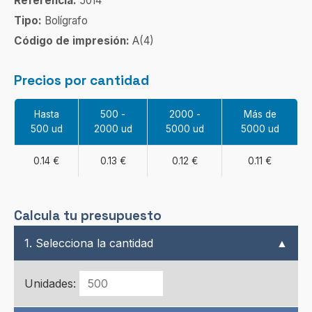
Referencia:
5014
Tipo:
Bolígrafo
Código de impresión:
A(4)
Precios por cantidad
Hasta
500 -
2000 -
Más de
500 ud
2000 ud
5000 ud
5000 ud
0.14 €
0.13 €
0.12 €
0.11 €
Calcula tu presupuesto
1. Selecciona la cantidad
▲
Unidades: