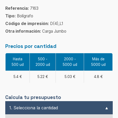
Referencia:
7163
Tipo:
Bolígrafo
Código de impresión:
D(4),L1
Otra información:
Carga Jumbo
Precios por cantidad
Hasta
500 -
2000 -
Más de
500 ud
2000 ud
5000 ud
5000 ud
5.4 €
5.22 €
5.03 €
4.8 €
Calcula tu presupuesto
1. Selecciona la cantidad
▲