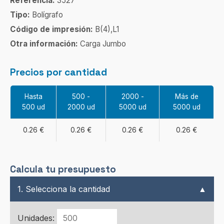
Referencia:
3527
Tipo:
Bolígrafo
Código de impresión:
B(4),L1
Otra información:
Carga Jumbo
Precios por cantidad
Hasta
500 -
2000 -
Más de
500 ud
2000 ud
5000 ud
5000 ud
0.26 €
0.26 €
0.26 €
0.26 €
Calcula tu presupuesto
1. Selecciona la cantidad
▲
Unidades: