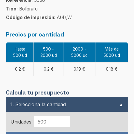
Referencia:
3958
Tipo:
Bolígrafo
Código de impresión:
A(4),W
Precios por cantidad
Hasta
500 -
2000 -
Más de
500 ud
2000 ud
5000 ud
5000 ud
0.2 €
0.2 €
0.19 €
0.18 €
Calcula tu presupuesto
1. Selecciona la cantidad
▲
Unidades: