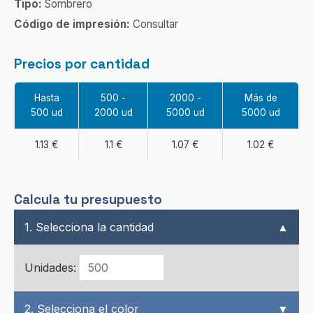
Tipo:
Sombrero
Código de impresión:
Consultar
Precios por cantidad
Hasta
500 -
2000 -
Más de
500 ud
2000 ud
5000 ud
5000 ud
1.13 €
1.1 €
1.07 €
1.02 €
Calcula tu presupuesto
1. Selecciona la cantidad
▲
Unidades:
2. Selecciona el color
▼