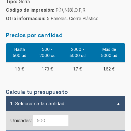
Tipo:
Gorra
Código de impresión:
F(1),N(8),O,P,R
Otra información:
5 Paneles. Cierre Plástico
Precios por cantidad
Hasta
500 -
2000 -
Más de
500 ud
2000 ud
5000 ud
5000 ud
1.8 €
1.73 €
1.7 €
1.62 €
Calcula tu presupuesto
1. Selecciona la cantidad
▲
Unidades: