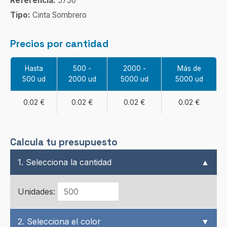
Referencia:
5730
Tipo:
Cinta Sombrero
Precios por cantidad
Hasta
500 -
2000 -
Más de
500 ud
2000 ud
5000 ud
5000 ud
0.02 €
0.02 €
0.02 €
0.02 €
Calcula tu presupuesto
1. Selecciona la cantidad
▲
Unidades:
2. Selecciona el color
▼