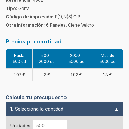
Referencia:
4902
Tipo:
Gorra
Código de impresión:
F(1),N(8),O,P
Otra información:
6 Paneles. Cierre Velcro
Precios por cantidad
Hasta
500 -
2000 -
Más de
500 ud
2000 ud
5000 ud
5000 ud
2.07 €
2 €
1.92 €
1.8 €
Calcula tu presupuesto
1. Selecciona la cantidad
▲
Unidades: