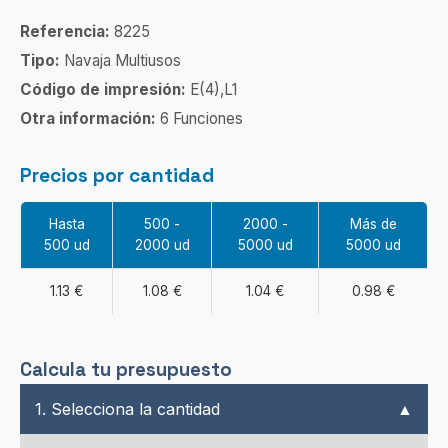
Referencia:
8225
Tipo:
Navaja Multiusos
Código de impresión:
E(4),L1
Otra información:
6 Funciones
Precios por cantidad
Hasta
500 -
2000 -
Más de
500 ud
2000 ud
5000 ud
5000 ud
1.13 €
1.08 €
1.04 €
0.98 €
Calcula tu presupuesto
1. Selecciona la cantidad
▲