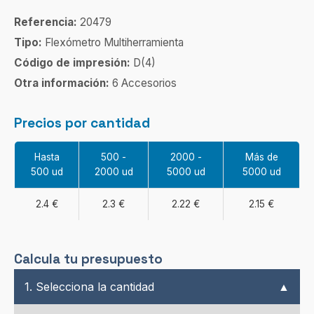
Referencia:
20479
Tipo:
Flexómetro Multiherramienta
Código de impresión:
D(4)
Otra información:
6 Accesorios
Precios por cantidad
Hasta
500 -
2000 -
Más de
500 ud
2000 ud
5000 ud
5000 ud
2.4 €
2.3 €
2.22 €
2.15 €
Calcula tu presupuesto
1. Selecciona la cantidad
▲