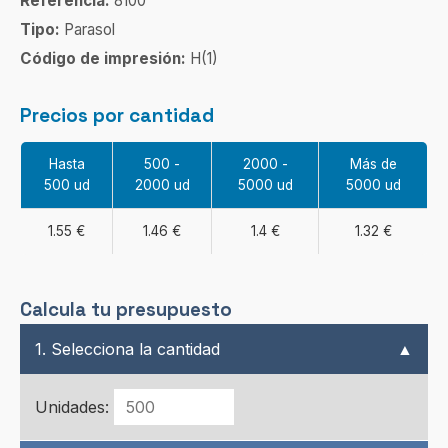
Referencia:
8100
Tipo:
Parasol
Código de impresión:
H(1)
Precios por cantidad
Hasta
500 -
2000 -
Más de
500 ud
2000 ud
5000 ud
5000 ud
1.55 €
1.46 €
1.4 €
1.32 €
Calcula tu presupuesto
1. Selecciona la cantidad
▲
Unidades: