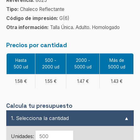
Referencia:
8025
Tipo:
Chaleco Reflectante
Código de impresión:
G(6)
Otra información:
Talla Única. Adulto. Homologado
Precios por cantidad
Hasta
500 -
2000 -
Más de
500 ud
2000 ud
5000 ud
5000 ud
1.58 €
1.55 €
1.47 €
1.43 €
Calcula tu presupuesto
1. Selecciona la cantidad
▲
Unidades: