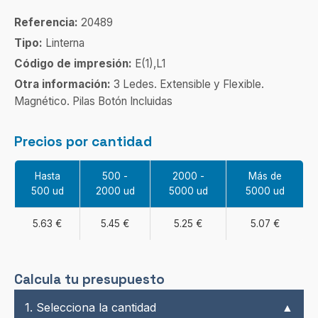
Referencia:
20489
Tipo:
Linterna
Código de impresión:
E(1),L1
Otra información:
3 Ledes. Extensible y Flexible.
Magnético. Pilas Botón Incluidas
Precios por cantidad
Hasta
500 -
2000 -
Más de
500 ud
2000 ud
5000 ud
5000 ud
5.63 €
5.45 €
5.25 €
5.07 €
Calcula tu presupuesto
1. Selecciona la cantidad
▲