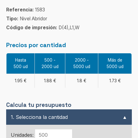
Referencia:
1583
Tipo:
Nivel Abridor
Código de impresión:
D(4),L1,W
Precios por cantidad
Hasta
500 -
2000 -
Más de
500 ud
2000 ud
5000 ud
5000 ud
1.95 €
1.88 €
1.8 €
1.73 €
Calcula tu presupuesto
1. Selecciona la cantidad
▲
Unidades: