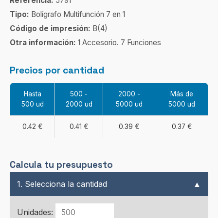
Referencia:
5791
Tipo:
Bolígrafo Multifunción 7 en 1
Código de impresión:
B(4)
Otra información:
1 Accesorio. 7 Funciones
Precios por cantidad
Hasta
500 -
2000 -
Más de
500 ud
2000 ud
5000 ud
5000 ud
0.42 €
0.41 €
0.39 €
0.37 €
Calcula tu presupuesto
1. Selecciona la cantidad
▲
Unidades: