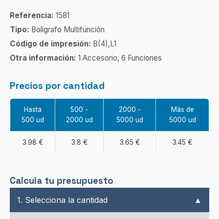
Referencia:
1581
Tipo:
Bolígrafo Multifunción
Código de impresión:
B(4),L1
Otra información:
1 Accesorio, 6 Funciones
Precios por cantidad
Hasta
500 -
2000 -
Más de
500 ud
2000 ud
5000 ud
5000 ud
3.98 €
3.8 €
3.65 €
3.45 €
Calcula tu presupuesto
1. Selecciona la cantidad
▲