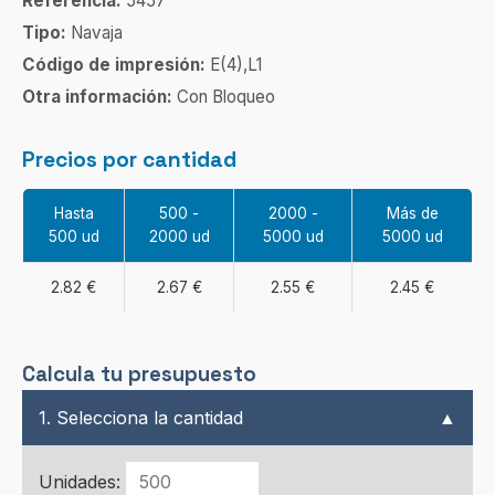
Referencia:
5457
Tipo:
Navaja
Código de impresión:
E(4),L1
Otra información:
Con Bloqueo
Precios por cantidad
Hasta
500 -
2000 -
Más de
500 ud
2000 ud
5000 ud
5000 ud
2.82 €
2.67 €
2.55 €
2.45 €
Calcula tu presupuesto
1. Selecciona la cantidad
▲
Unidades: