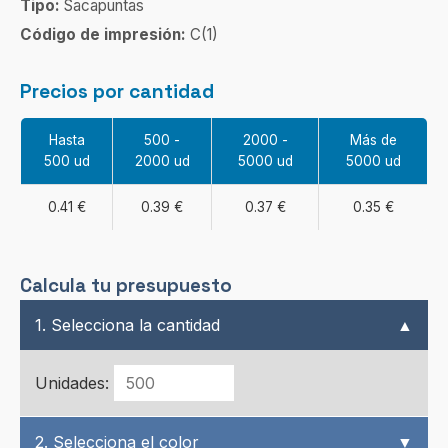
Tipo:
Sacapuntas
Código de impresión:
C(1)
Precios por cantidad
Hasta
500 -
2000 -
Más de
500 ud
2000 ud
5000 ud
5000 ud
0.41 €
0.39 €
0.37 €
0.35 €
Calcula tu presupuesto
1. Selecciona la cantidad
▲
Unidades:
2. Selecciona el color
▼