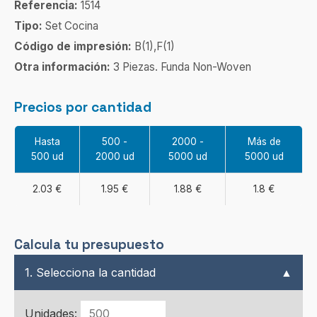
Referencia:
1514
Tipo:
Set Cocina
Código de impresión:
B(1),F(1)
Otra información:
3 Piezas. Funda Non-Woven
Precios por cantidad
Hasta
500 -
2000 -
Más de
500 ud
2000 ud
5000 ud
5000 ud
2.03 €
1.95 €
1.88 €
1.8 €
Calcula tu presupuesto
1. Selecciona la cantidad
▲
Unidades: