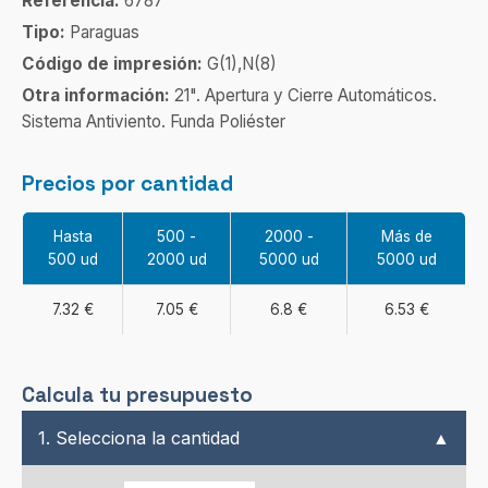
Referencia:
6787
Tipo:
Paraguas
Código de impresión:
G(1),N(8)
Otra información:
21". Apertura y Cierre Automáticos.
Sistema Antiviento. Funda Poliéster
Precios por cantidad
Hasta
500 -
2000 -
Más de
500 ud
2000 ud
5000 ud
5000 ud
7.32 €
7.05 €
6.8 €
6.53 €
Calcula tu presupuesto
1. Selecciona la cantidad
▲