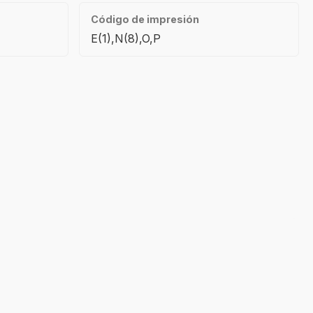
Código de impresión
E(1),N(8),O,P