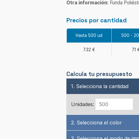
Otra información:
Funda Poliés
Precios por cantidad
Hasta 500 ud
500 - 2
7.32 €
7.1 
Calcula tu presupuesto
1. Selecciona la cantidad
Unidades:
2. Selecciona el color
3. Selecciona el modo de im