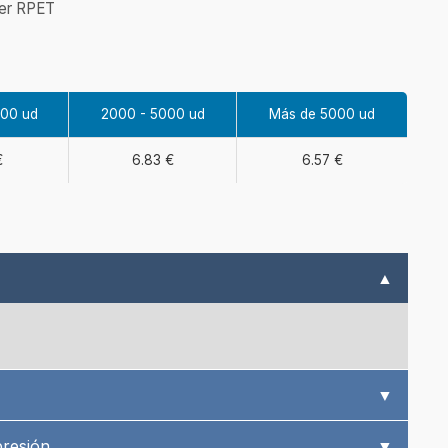
ter RPET
000 ud
2000 - 5000 ud
Más de 5000 ud
€
6.83 €
6.57 €
▲
▼
presión
▼