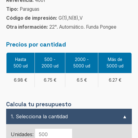
Referencia:
4601
Tipo:
Paraguas
Código de impresión:
G(1),N(8),V
Otra información:
22". Automático. Funda Pongee
Precios por cantidad
Hasta
500 -
2000 -
Más de
500 ud
2000 ud
5000 ud
5000 ud
6.98 €
6.75 €
6.5 €
6.27 €
Calcula tu presupuesto
1. Selecciona la cantidad
▲
Unidades: