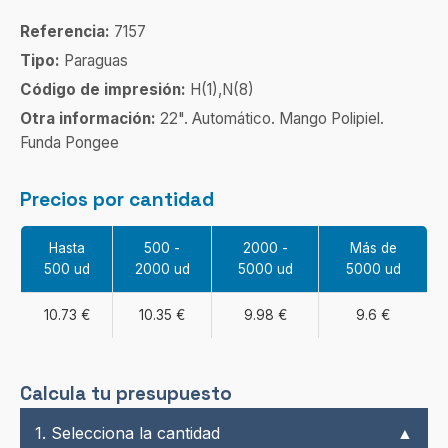
Referencia:
7157
Tipo:
Paraguas
Código de impresión:
H(1),N(8)
Otra información:
22". Automático. Mango Polipiel.
Funda Pongee
Precios por cantidad
Hasta
500 -
2000 -
Más de
500 ud
2000 ud
5000 ud
5000 ud
10.73 €
10.35 €
9.98 €
9.6 €
Calcula tu presupuesto
1. Selecciona la cantidad
▲