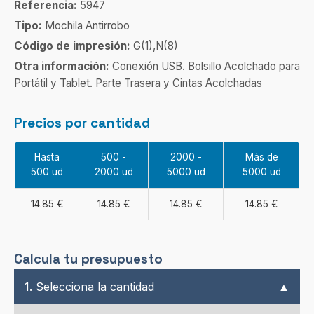
Referencia:
5947
Tipo:
Mochila Antirrobo
Código de impresión:
G(1),N(8)
Otra información:
Conexión USB. Bolsillo Acolchado para
Portátil y Tablet. Parte Trasera y Cintas Acolchadas
Precios por cantidad
Hasta
500 -
2000 -
Más de
500 ud
2000 ud
5000 ud
5000 ud
14.85 €
14.85 €
14.85 €
14.85 €
Calcula tu presupuesto
1. Selecciona la cantidad
▲