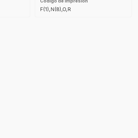
Código de impresión
F(1),N(8),O,R