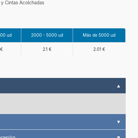
 y Cintas Acolchadas
000 ud
2000 - 5000 ud
Más de 5000 ud
 €
2.1 €
2.01 €
▲
▼
presión
▼