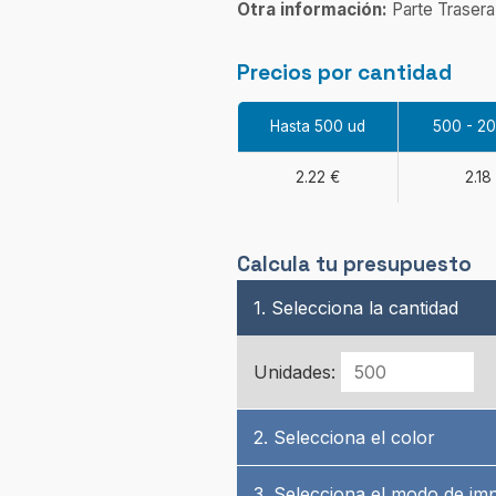
Otra información:
Parte Trasera
Precios por cantidad
Hasta 500 ud
500 - 2
2.22 €
2.18
Calcula tu presupuesto
1. Selecciona la cantidad
Unidades:
2. Selecciona el color
3. Selecciona el modo de im