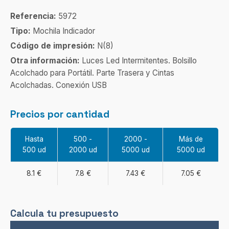
Referencia:
5972
Tipo:
Mochila Indicador
Código de impresión:
N(8)
Otra información:
Luces Led Intermitentes. Bolsillo
Acolchado para Portátil. Parte Trasera y Cintas
Acolchadas. Conexión USB
Precios por cantidad
Hasta
500 -
2000 -
Más de
500 ud
2000 ud
5000 ud
5000 ud
8.1 €
7.8 €
7.43 €
7.05 €
Calcula tu presupuesto