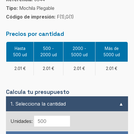
Tipo:
Mochila Plegable
Código de impresión:
F(1),G(1)
Precios por cantidad
Hasta
500 -
2000 -
Más de
500 ud
2000 ud
5000 ud
5000 ud
2.01 €
2.01 €
2.01 €
2.01 €
Calcula tu presupuesto
1. Selecciona la cantidad
▲
Unidades: