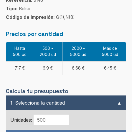
Referencia:
9146
Tipo:
Bolso
Código de impresión:
G(1),N(8)
Precios por cantidad
Hasta
500 -
2000 -
Más de
500 ud
2000 ud
5000 ud
5000 ud
7.17 €
6.9 €
6.68 €
6.45 €
Calcula tu presupuesto
1. Selecciona la cantidad
▲
Unidades: