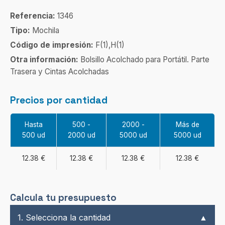
Referencia:
1346
Tipo:
Mochila
Código de impresión:
F(1),H(1)
Otra información:
Bolsillo Acolchado para Portátil. Parte
Trasera y Cintas Acolchadas
Precios por cantidad
Hasta
500 -
2000 -
Más de
500 ud
2000 ud
5000 ud
5000 ud
12.38 €
12.38 €
12.38 €
12.38 €
Calcula tu presupuesto
1. Selecciona la cantidad
▲