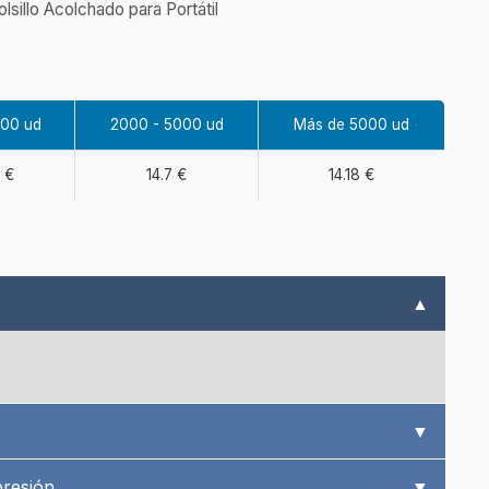
sillo Acolchado para Portátil
000 ud
2000 - 5000 ud
Más de 5000 ud
 €
14.7 €
14.18 €
▲
▼
presión
▼