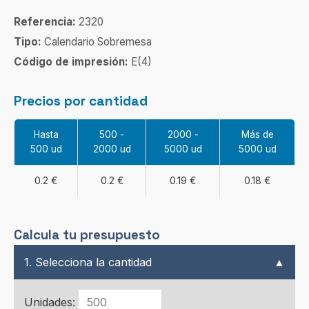
Referencia:
2320
Tipo:
Calendario Sobremesa
Código de impresión:
E(4)
Precios por cantidad
Hasta
500 -
2000 -
Más de
500 ud
2000 ud
5000 ud
5000 ud
0.2 €
0.2 €
0.19 €
0.18 €
Calcula tu presupuesto
1. Selecciona la cantidad
▲
Unidades: