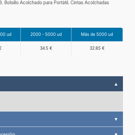
 Bolsillo Acolchado para Portátil. Cintas Acolchadas
000 ud
2000 - 5000 ud
Más de 5000 ud
€
34.5 €
32.85 €
▲
▼
presión
▼