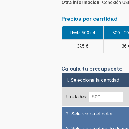
Otra información:
Conexión USB.
Precios por cantidad
Hasta 500 ud
500 - 2
37.5 €
36 
Calcula tu presupuesto
1. Selecciona la cantidad
Unidades:
2. Selecciona el color
3. Selecciona el modo de im