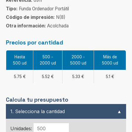
Referencia:
6911
Tipo:
Funda Ordenador Portátil
Código de impresión:
N(8)
Otra información:
Acolchada
Precios por cantidad
Hasta
500 -
2000 -
Más de
500 ud
2000 ud
5000 ud
5000 ud
5.75 €
5.52 €
5.33 €
5.1 €
Calcula tu presupuesto
1. Selecciona la cantidad
▲
Unidades: