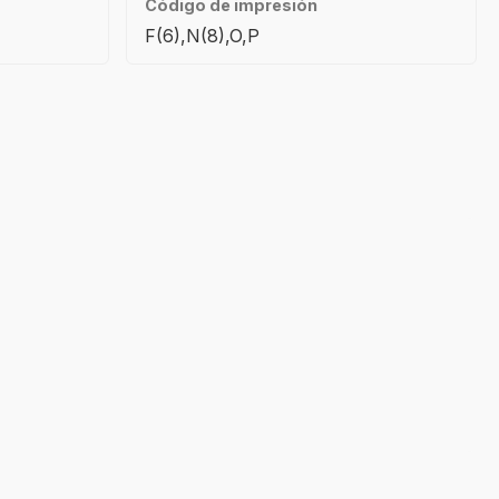
Código de impresión
F(6),N(8),O,P