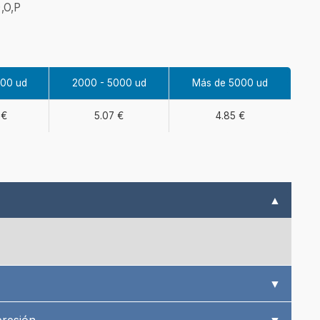
,O,P
000 ud
2000 - 5000 ud
Más de 5000 ud
 €
5.07 €
4.85 €
▲
▼