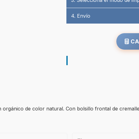
3. Selecciona el modo de im
4. Envío
CA
orgánico de color natural. Con bolsillo frontal de cremall