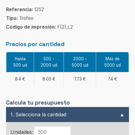
Referencia:
1252
Tipo:
Trofeo
Código de impresión:
F(2),L2
Precios por cantidad
Hasta
500 -
2000 -
Más de
500 ud
2000 ud
5000 ud
5000 ud
8.4 €
8.03 €
7.73 €
7.4 €
Calcula tu presupuesto
1. Selecciona la cantidad
▲
Unidades: