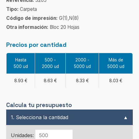
Referencia:
3205
Tipo:
Carpeta
Código de impresión:
G(1),N(8)
Otra información:
Bloc 20 Hojas
Precios por cantidad
Hasta
500 -
2000 -
Más de
500 ud
2000 ud
5000 ud
5000 ud
8.93 €
8.63 €
8.33 €
8.03 €
Calcula tu presupuesto
1. Selecciona la cantidad
▲
Unidades: