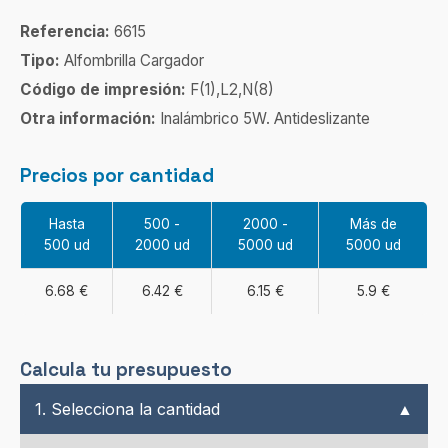
Referencia:
6615
Tipo:
Alfombrilla Cargador
Código de impresión:
F(1),L2,N(8)
Otra información:
Inalámbrico 5W. Antideslizante
Precios por cantidad
Hasta
500 -
2000 -
Más de
500 ud
2000 ud
5000 ud
5000 ud
6.68 €
6.42 €
6.15 €
5.9 €
Calcula tu presupuesto
1. Selecciona la cantidad
▲